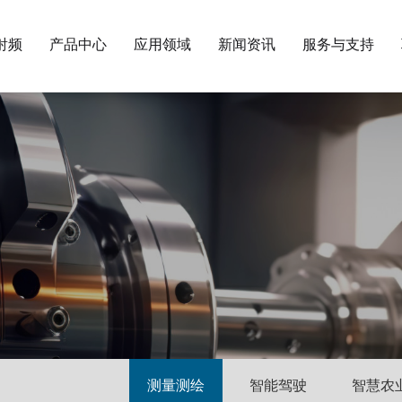
射频
产品中心
应用领域
新闻资讯
服务与支持
思大射频
应用领域
新闻资讯
服务与支持
联系我们
一家专注于天线通讯连接技术的专业现代化企
产品用于卫星导航、 测量测绘、自动驾驶 、
想您所想，给您所需，为您提供全面的产品技
建立完善的售前，售中，售后的服务体系，为
建立完善的客户服务平台，在全国设立多个销
业。
精准农业等高精尖领域的连接产品。
术服务。
您提供全面的产品技术服务。
售网络和售后服务中心。
接收机
测量测绘
智能驾驶
智慧农