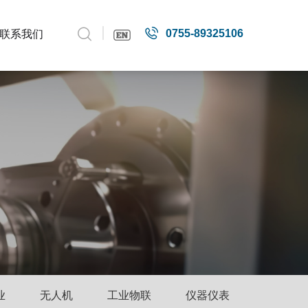
0755-89325106
联系我们
公司介绍
测量测绘
企业新闻
技术支持
联系我们
发展历程
智能驾驶
行业新闻
下载中心
在线商城
企业文化
智慧农业
产品资讯
技术文档
应用资讯
无人机
工业物联
仪器仪表
无源天线
业
无人机
工业物联
仪器仪表